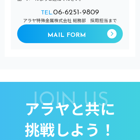
06-6251-9809
TEL.
アラヤ特殊金属株式会社 総務部 採用担当まで
MAIL FORM
JOIN US
アラヤと共に
挑戦しよう！